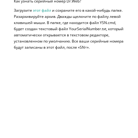
Как узнать серийный номер Dr.Web?
Загрузите
этот файл
и сохраните его в какой-нибудь папке.
Разархивируйте архив. Дважды щелкните по файлу левой
клавишей мыши. В папке, где находится файл YSN.cmd,
будет создан текстовый файл YourSerialNumber.txt, который
автоматически открывается в текстовом редакторе,
установленном по умолчанию. Все ваши серийные номера
будут записаны в этот файл, после «SN=».