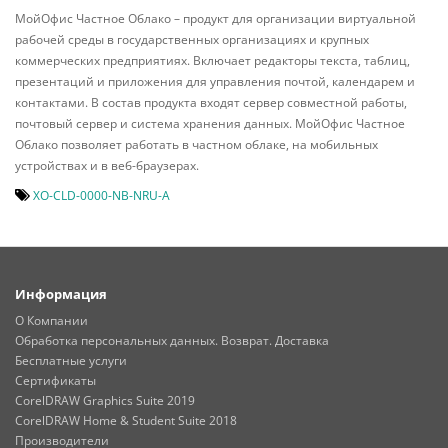
МойОфис Частное Облако – продукт для организации виртуальной
рабочей среды в государственных организациях и крупных
коммерческих предприятиях. Включает редакторы текста, таблиц,
презентаций и приложения для управления почтой, календарем и
контактами. В состав продукта входят сервер совместной работы,
почтовый сервер и система хранения данных. МойОфис Частное
Облако позволяет работать в частном облаке, на мобильных
устройствах и в веб-браузерах.
XO-CLD-0000-NB-NRU-A
Информация
О Компании
Обработка персональных данных. Возврат. Доставка
Бесплатные услуги
Сертификаты
CorelDRAW Graphics Suite 2019
CorelDRAW Home & Student Suite 2018
Производители