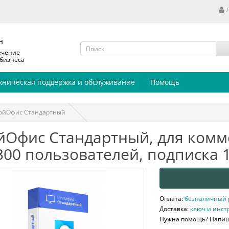
н
ечение
 бизнеса
хническая поддержка и обслуживание
Помощь
ойОфис Стандартный
Офис Стандартный, для комм
300 пользователей, подписка 1
Оплата:
безналичный ра
Доставка:
ключ и инст
Нужна помощь? Напи