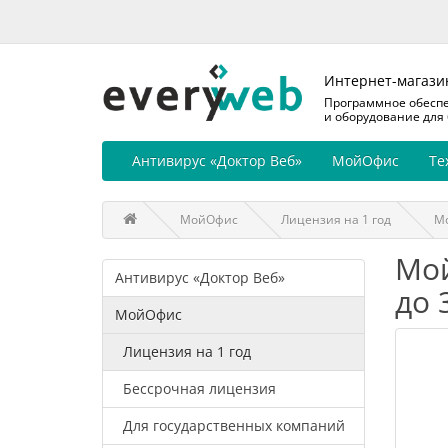
Интернет-магази
Программное обесп
и оборудование для
Антивирус «Доктор Веб»
МойОфис
Те
МойОфис
Лицензия на 1 год
М
Мой
Антивирус «Доктор Веб»
до 
МойОфис
Лицензия на 1 год
Бессрочная лицензия
Для государственных компаний