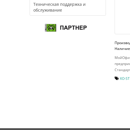
Техническая поддержка и
обслуживание
Произво
Наличие:
МойОфис
предприя
Стандарт
XO-ST