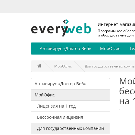
Интернет-магази
Программное обесп
и оборудование для
Антивирус «Доктор Веб»
МойОфис
Те
МойОфис
Для государственных комп
Мой
Антивирус «Доктор Веб»
бес
МойОфис
на 
Лицензия на 1 год
Бессрочная лицензия
Для государственных компаний