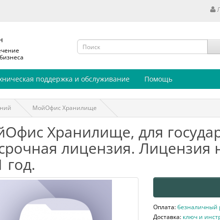
н
ечение
 бизнеса
хническая поддержка и обслуживание
Помощь
аний
МойОфис Хранилище
Офис Хранилище, для государ
срочная лицензия. Лицензия 
1 год.
Оплата:
безналичный ра
Доставка:
ключ и инст