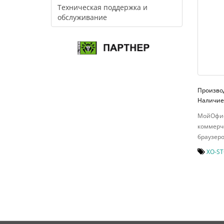
Техническая поддержка и
обслуживание
Произво
Наличие:
МойОфис
коммерче
браузеро
XO-ST